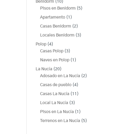
10
Benidorm
10
productos
5
Pisos en Benidorm
5
productos
1
Apartamento
1
producto
2
Casas Benidorm
2
productos
3
Locales Benidorm
3
productos
4
Polop
4
productos
3
Casas Polop
3
productos
1
Naves en Polop
1
producto
20
La Nucía
20
productos
2
Adosado en La Nucía
2
productos
4
Casas de pueblo
4
productos
11
Casas La Nucía
11
productos
3
Local La Nucía
3
productos
1
Pisos en La Nucía
1
producto
5
Terrenos en La Nucía
5
productos