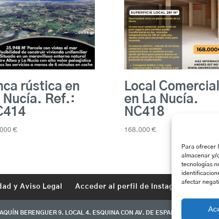
nca rústica en
Local Comercia
 Nucía. Ref.:
en La Nucía.
C414
NC418
.000
€
168.000
€
Para ofrecer 
almacenar y/o
tecnologías n
identificacion
afectar negat
dad y Aviso Legal
Acceder al perfil de Instagram
Ac
QUÍN BERENGUER 9. LOCAL 4. ESQUINA CON AV. DE ESPAÑA - LA NUCÍA - 