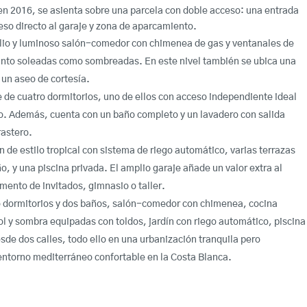
en 2016, se asienta sobre una parcela con doble acceso: una entrada
eso directo al garaje y zona de aparcamiento.
plio y luminoso salón-comedor con chimenea de gas y ventanales de
anto soleadas como sombreadas. En este nivel también se ubica una
un aseo de cortesía.
one de cuatro dormitorios, uno de ellos con acceso independiente ideal
do. Además, cuenta con un baño completo y un lavadero con salida
rastero.
ín de estilo tropical con sistema de riego automático, varias terrazas
o, y una piscina privada. El amplio garaje añade un valor extra al
mento de invitados, gimnasio o taller.
ro dormitorios y dos baños, salón-comedor con chimenea, cocina
ol y sombra equipadas con toldos, jardín con riego automático, piscina
sde dos calles, todo ello en una urbanización tranquila pero
ntorno mediterráneo confortable en la Costa Blanca.