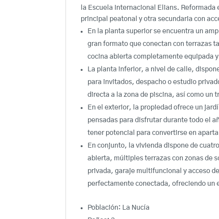
la Escuela Internacional Elians. Reformada 
principal peatonal y otra secundaria con acc
En la planta superior se encuentra un am
gran formato que conectan con terrazas t
cocina abierta completamente equipada y 
La planta inferior, a nivel de calle, disp
para invitados, despacho o estudio priva
directa a la zona de piscina, así como un t
En el exterior, la propiedad ofrece un jard
pensadas para disfrutar durante todo el añ
tener potencial para convertirse en aparta
En conjunto, la vivienda dispone de cuat
abierta, múltiples terrazas con zonas de s
privada, garaje multifuncional y acceso de
perfectamente conectada, ofreciendo un e
Población:
La Nucía