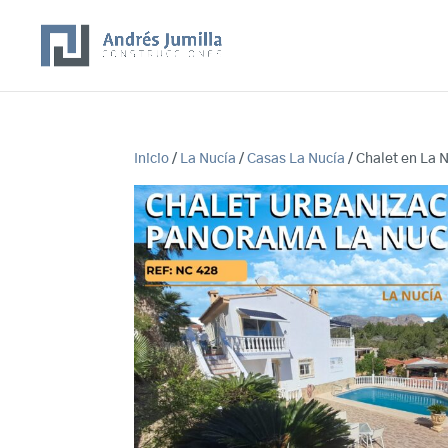
Inicio
/
La Nucía
/
Casas La Nucía
/ Chalet en La 