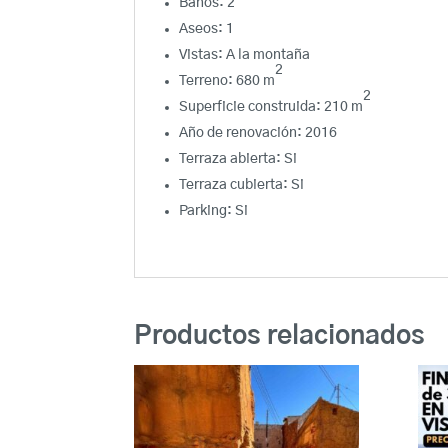
Baños:
2
Aseos:
1
Vistas:
A la montaña
2
Terreno:
680 m
2
Superficie construida:
210 m
Año de renovación:
2016
Terraza abierta:
Si
Terraza cubierta:
Si
Parking:
Si
Productos relacionados