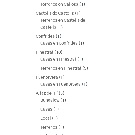
producto
1
Terrenos en Callosa
1
producto
1
Castells de Castells
1
producto
Terrenos en Castells de
1
Castells
1
producto
1
Confrides
1
producto
1
Casas en Confrides
1
producto
10
Finestrat
10
productos
1
Casas en Finestrat
1
producto
9
Terrenos en Finestrat
9
productos
1
Fuentevera
1
producto
1
Casas en Fuentevera
1
producto
3
Alfaz del Pí
3
productos
1
Bungalow
1
producto
1
Casas
1
producto
1
Local
1
producto
1
Terrenos
1
producto