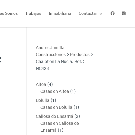
es Somos
Trabajos
Inmobiliaria
Contactar
Andrés Jumilla
Construcciones
>
Productos
>
:
Chalet en La Nucía. Ref.:
NC428
4
Altea
4
productos
1
Casas en Altea
1
producto
1
Bolulla
1
producto
1
Casas en Bolulla
1
producto
2
Callosa de Ensarriá
2
productos
Casas en Callosa de
1
Ensarriá
1