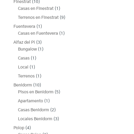
10
Finestrat
10
productos
1
Casas en Finestrat
1
producto
9
Terrenos en Finestrat
9
productos
1
Fuentevera
1
producto
1
Casas en Fuentevera
1
producto
3
Alfaz del Pí
3
productos
1
Bungalow
1
producto
1
Casas
1
producto
1
Local
1
producto
1
Terrenos
1
producto
10
Benidorm
10
productos
5
Pisos en Benidorm
5
productos
1
Apartamento
1
producto
2
Casas Benidorm
2
productos
3
Locales Benidorm
3
productos
4
Polop
4