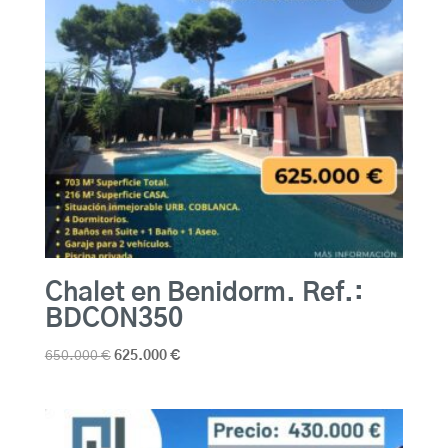
Chalet en Benidorm. Ref.:
BDCON350
El
El
650.000
€
625.000
€
precio
precio
original
actual
era:
es:
650.000 €.
625.000 €.