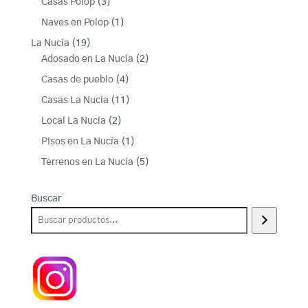
productos
3
Casas Polop
3
productos
1
Naves en Polop
1
producto
19
La Nucía
19
productos
2
Adosado en La Nucía
2
productos
4
Casas de pueblo
4
productos
11
Casas La Nucía
11
productos
2
Local La Nucía
2
productos
1
Pisos en La Nucía
1
producto
5
Terrenos en La Nucía
5
productos
Buscar