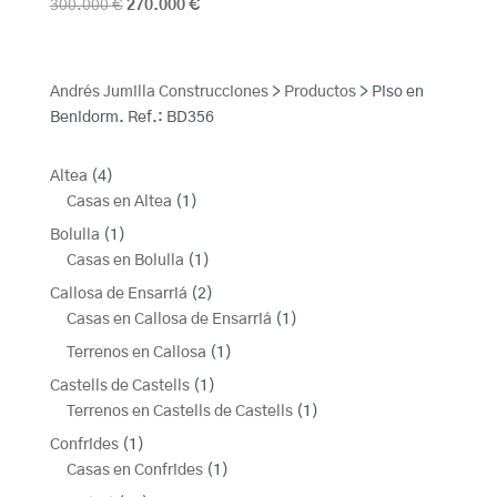
El
El
300.000
€
270.000
€
precio
precio
original
actual
era:
es:
Andrés Jumilla Construcciones
>
Productos
>
Piso en
300.000 €.
270.000 €.
Benidorm. Ref.: BD356
4
Altea
4
productos
1
Casas en Altea
1
producto
1
Bolulla
1
producto
1
Casas en Bolulla
1
producto
2
Callosa de Ensarriá
2
productos
1
Casas en Callosa de Ensarriá
1
producto
1
Terrenos en Callosa
1
producto
1
Castells de Castells
1
producto
1
Terrenos en Castells de Castells
1
producto
1
Confrides
1
producto
1
Casas en Confrides
1
producto