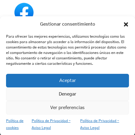
Gestionar consentimiento
Para ofrecer las mejores experiencias, utilizamos tecnologías como las
cookies para almacenar y/o acceder a la información del dispositivo. El
consentimiento de estas tecnologías nos permitirá procesar datos como
Política de cookies
el comportamiento de navegación o las identificaciones únicas en este
sitio. No consentir o retirar el consentimiento, puede afectar
Política de Privacidad y Aviso Legal
negativamente a ciertas características y funciones.
Acceder al perfil de Instagram
Aceptar
© ANDRÉS JUMILLA - CONSTRUCCIONES - CALLE JOAQUÍN
Denegar
BERENGUER 9. LOCAL 4. ESQUINA CON AV. DE ESPAÑA - LA
NUCÍA - 03530 - ALICANTE
Ver preferencias
TELÉFONOS: 966 897 697 - ANDRÉS: 657 961 034 -
INMOBILIARIA: 645 068 042
Política de
Política de Privacidad –
Política de Privacidad –
© WEB DISEÑADA POR
FREECOMPUTERS
cookies
Aviso Legal
Aviso Legal