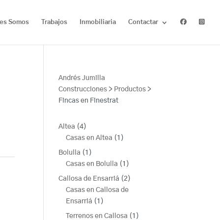
es Somos
Trabajos
Inmobiliaria
Contactar
Andrés Jumilla
Construcciones
>
Productos
>
Fincas en Finestrat
4
Altea
4
productos
1
Casas en Altea
1
producto
1
Bolulla
1
producto
1
Casas en Bolulla
1
producto
2
Callosa de Ensarriá
2
productos
Casas en Callosa de
1
Ensarriá
1
producto
1
Terrenos en Callosa
1